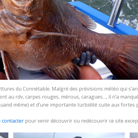
Battures du Connétable. Malgré des prévisions météo qui s’
ent au rdv, carpes rouges, mérous, caragues…, il n’a manqu
and même) et d’une importante turbidité suite aux fortes pl
 contacter
pour venir découvrir ou redécouvrir ce site excep